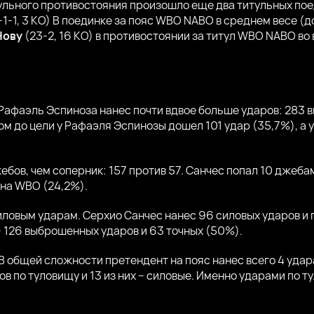
ульного противостояния произошло еще два титульных по
-1-1, 3 КО) В поединке за пояс WBO NABO в среднем весе (до
Нову
(23-2, 16 КО) в противостоянии за титул WBO NABO во
Рафаэль Эспиноза нанес почти вдвое больше ударов: 283 
том до цели у Рафаэля Эспинозы дошел 101 удар (35,7%), а
ебов, чем соперник: 157 против 57. Санчес попал 10 джеба
она WBO (24,2%).
иловым ударам. Серхио Санчес нанес 96 силовых ударов и 
 126 выброшенных ударов и 63 точных (50%).
В общей сложности претендент на пояс нанес всего 4 удара
ов по туловищу и 13 из них – силовые. Именно ударами по 