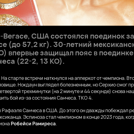
ас-Вегасе, США состоялся поединок з
се (до 57,2 кг). 30-летний мексикан
КО) впервые защищал пояс в поединке
чеса
(22-2, 13 КО).
. На старте встречи наткнулся на апперкот от чемпиона. В
ловище. Нокдаун выглядел болезненным, но Серхио смог пр
четвертой трехминутки (на 2 минуте и 44 секунде) снова н
ить бой из-за состояния Санчеса. ТКО 4.
я Рафаэля Санчеса в США. До этого он дважды побеждал р
сиканца. Эспиноза стал чемпионом в конце 2023 года, ко
пиона
Робейси Рамиреса
.