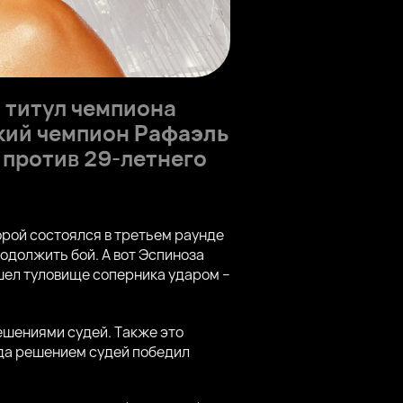
а титул чемпиона
ский чемпион
Рафаэль
 против 29-летнего
торой состоялся в третьем раунде
одолжить бой. А вот Эспиноза
ашел туловище соперника ударом –
ешениями судей. Также это
гда решением судей победил