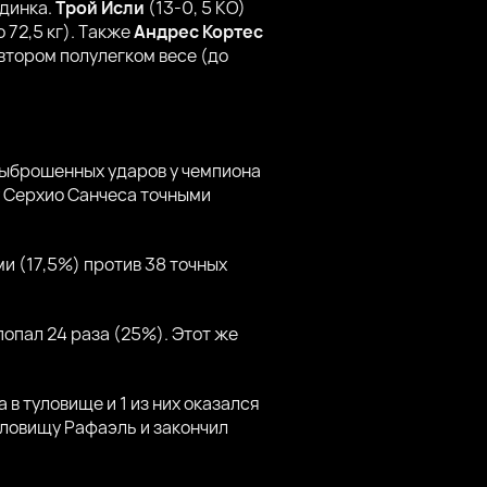
единка.
Трой Исли
(13-0, 5 КО)
 72,5 кг). Также
Андрес Кортес
 втором полулегком весе (до
выброшенных ударов у чемпиона
 у Серхио Санчеса точными
ми (17,5%) против 38 точных
попал 24 раза (25%). Этот же
 в туловище и 1 из них оказался
туловищу Рафаэль и закончил