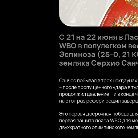
С 21 на 22 июня в Л
WBO в полулегком ве
Эспиноза
(25-0, 21 
земляка
Серхио Сан
Санчес побывал в трех нокдаунах
– после пропущенного удара в ту
продолжил давление – и в конце 
на этот раз рефери решил заверш
Это первая досрочная победа дл
первая защита пояса WBO для мек
двухкратного олимпийского чем