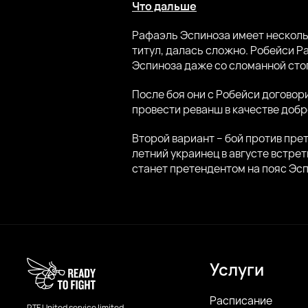
Что дальше
Рафаэль Эспиноза имеет несколь
титул, далась сложно. Робейси Р
Эспиноза даже со сломанной сто
После боя они с Робейси договори
провести реванш в качестве доб
Второй вариант – бой против пре
летний украинец в августе встре
станет претендентом на пояс Эс
Услуги
Расписание
RTF United service limited