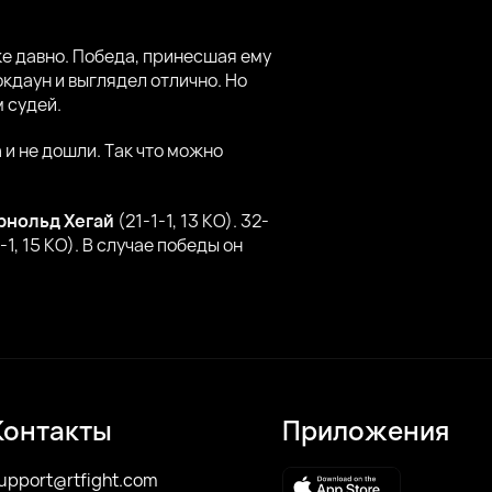
е давно. Победа, принесшая ему
окдаун и выглядел отлично. Но
 судей.
 и не дошли. Так что можно
рнольд Хегай
(21-1-1, 13 КО). 32-
-1, 15 КО). В случае победы он
Контакты
Приложения
upport@rtfight.com