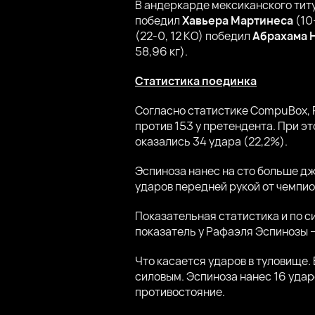
В андеркарде мексиканского тит
победил
Хавьера Мартинеса
(10
(22-0, 12 КО) победил
Абрахама 
58,96 кг).
Статистика поединка
Согласно статистике CompuBox, 
против 153 у претендента. При э
оказались 34 удара (22,2%).
Эспиноза нанес на сто больше дж
ударов передней рукой от чемпи
Показательная статистика и по с
показатель у Рафаэля Эспинозы –
Что касается ударов в туловище. 
силовым. Эспиноза нанес 16 удар
противостояние.