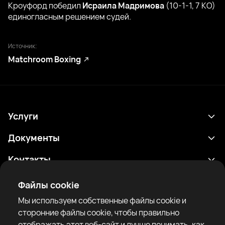
Кроуфорд победил
Исраила Мадримова
(10-1-1, 7 КО)
единогласным решением судей.
Источник:
Matchroom Boxing
Услуги
Расписание
Документы
Результаты
Политика конфиденциальности
Контакты
Аналитика
Условия использования
support@rtfight.com
Приложения
Файлы cookie
Боксеры
Уведомление о рисках
Мы используем собственные файлы cookie и
Рейтинги
Правила сообщества
сторонние файлы cookie, чтобы правильно
Новости
отображать этот веб-сайт и лучше понимать, как