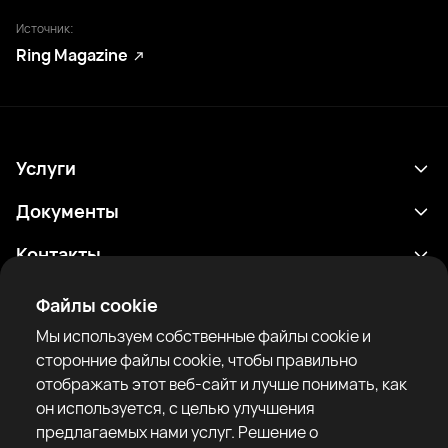
Источник:
Ring Magazine
Услуги
Расписание
Документы
Результаты
Политика конфиденциальности
Контакты
Аналитика
Условия использования
support@rtfight.com
Приложения
Файлы cookie
Боксеры
Уведомление о рисках
Мы используем собственные файлы cookie и
Рейтинги
Правила сообщества
сторонние файлы cookie, чтобы правильно
Новости
отображать этот веб-сайт и лучше понимать, как
Статьи
он используется, с целью улучшения
предлагаемых нами услуг. Решение о
Sparring Finder
RTF United service limited