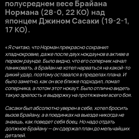
полусреднем весе
Брайана
Нормана
(28-0, 22 КО) над
японцем
Джином Сасаки
(19-2-1,
17 КО).
«
Я считаю, что Норман прекрасно сохранил
хладнокровие, даже после двух нокдаунов в активе в
первом раунде. Было видно, что его соперник начал
паниковать, а Брайан не хотел нарваться на какой-то
дикий удар, поэтому оставался в пределах плана. И
было заметно, как он все ближе подходил, ломал
соперника, а потом этот нокаут. Было отлично видеть
такую ​​зрелость и выдержку на протяжении всего боя.
Сасаки был абсолютно уверен в себе, хотел бросить
вызов Брайану, а в поединках на выезде никогда не
знаешь, как поведет себя боец. Но надо отдать
должное Брайану — он сдержал план до мельчайших
деталей.