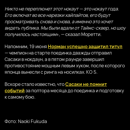
Никто не переплюнет этот нокаут — это нокаут года.
Его включат во все нарезки хайлайтов, его будут
просматривать снова и снова, а именно это хочет
видеть публика. Мы были вдали от Таймс-сквер, но шоу
получилось настоящим
», — сказал Моретти.
Напомним, 19 июня
Норман успешно защитил титул
— чемпион на старте поединка дважды отправил
Сасаки в нокдаун, а в пятом раунде завершил
противостояние мощным левым хуком, после которого
японца вынесли с ринга на носилках. КО 5.
Вскоре стало известно, что
Сасаки не помнит
событий
за полтора месяца до поединка и подготовку
к самому бою.
Фото: Naoki Fukuda