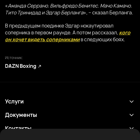
«
Аманда Серрано. Вильфредо Бенитес. Мачо Камачо.
Тито Тринидад и Эдгар Берланга
», – сказал Берланга.
В предыдущем поединке Эдгар нокаутировал
соперника в первом раунде. А потом рассказал,
кого
он хочет видеть соперниками
в следующих боях.
Источник:
DAZN Boxing
Услуги
Расписание
Документы
Результаты
Политика конфиденциальности
Контакты
Аналитика
Условия использования