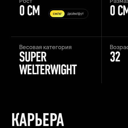
Рост
Разма
0 CM
0 C
см/кг
дюйм/фут
Весовая категория
Возра
SUPER
32
WELTERWIGHT
КАРЬЕРА