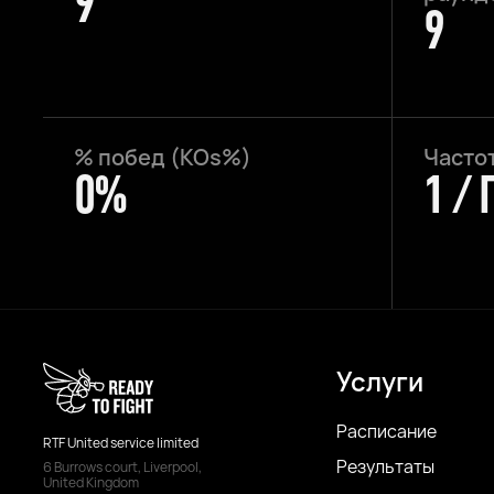
9
9
% побед (KOs%)
Частот
0%
1 /
Услуги
Расписание
RTF United service limited
Результаты
6 Burrows court, Liverpool,
United Kingdom