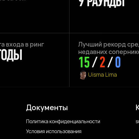
9 РАУНДЫ
а входа в ринг
Лучший рекорд сре
 ГОДЫ
недавних соперник
15
/
2
/
0
Uisma Lima
Документы
Политика конфиденциальности
s
Условия использования