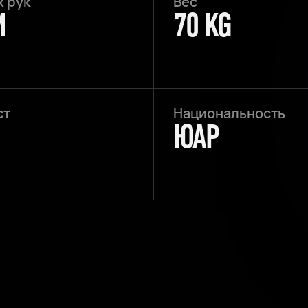
х рук
Вес
M
70 KG
ст
Национальность
ЮАР