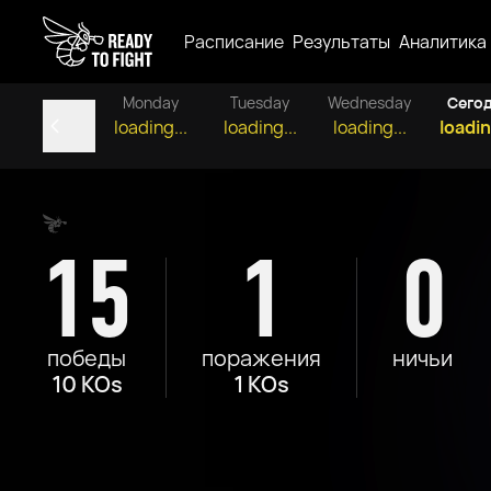
Расписание
Результаты
Аналитика
Monday
Tuesday
Wednesday
Сего
loading...
loading...
loading...
loadin
15
1
0
победы
поражения
ничьи
10 KOs
1 KOs