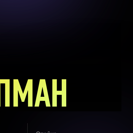
УПМАН