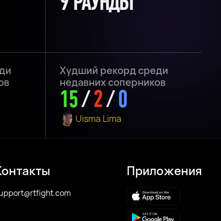
9 РАУНДЫ
ди
Худший рекорд среди
ов
недавних соперников
15
/
2
/
0
Uisma Lima
Контакты
Приложения
upport@rtfight.com