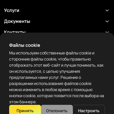
Услуги
Расписание
Документы
Результаты
Политика конфиденциальности
Контакты
Аналитика
Условия использования
support@rtfight.com
Приложения
Файлы cookie
Боксеры
Уведомление о рисках
Мы используем собственные файлы cookie и
Рейтинги
Правила сообщества
сторонние файлы cookie, чтобы правильно
Новости
отображать этот веб-сайт и лучше понимать, как
Статьи
он используется, с целью улучшения
предлагаемых нами услуг. Решение о
Sparring Finder
RTF United service limited
разрешении использования файлов cookie
6 Burrows court, Liverpool, United Kingdom
можно изменить в любое время с помощью
кнопки cookie, которая появится после выбора на
этом баннере.
Принять
Отклонить
Настроить