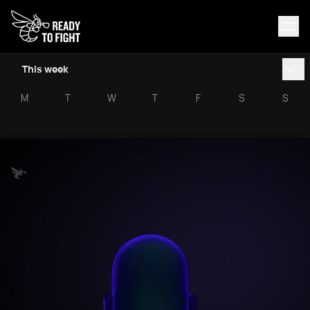
This week
M
T
W
T
F
S
S