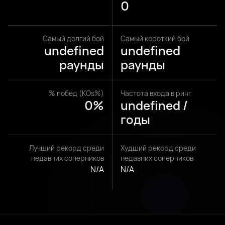
0
Самый долгий бой
Самый короткий бой
undefined
undefined
раунды
раунды
% побед (KOs%)
Частота входа в ринг
0%
undefined /
годы
Лучший рекорд среди
Худший рекорд среди
недавних соперников
недавних соперников
N/A
N/A