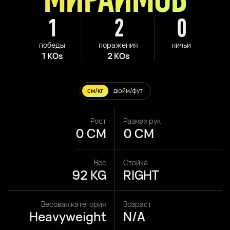
1
2
0
победы
поражения
ничьи
1 KOs
2 KOs
см/кг
дюйм/фут
Рост
Размах рук
0 CM
0 CM
Вес
Стойка
92 KG
RIGHT
Весовая категория
Возраст
Heavyweight
N/A