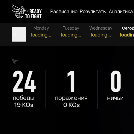
Расписание
Результаты
Аналитика
Monday
Tuesday
Wednesday
Сего
loading...
loading...
loading...
loadin
24
1
0
победы
поражения
ничьи
19 KOs
0 KOs