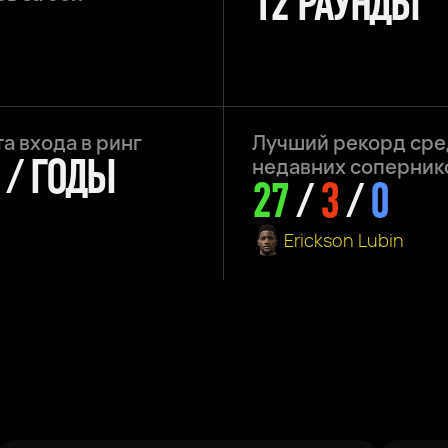
12 РАУНДЫ
а входа в ринг
Лучший рекорд сре
5 / ГОДЫ
недавних соперник
27
/
3
/
0
Erickson Lubin