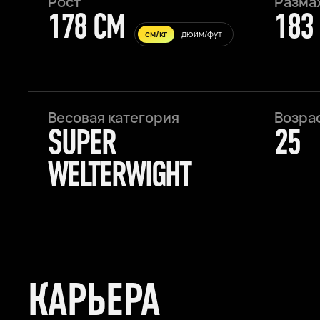
Рост
Разма
178 CM
183
см/кг
дюйм/фут
Весовая категория
Возра
SUPER
25
WELTERWIGHT
КАРЬЕРА