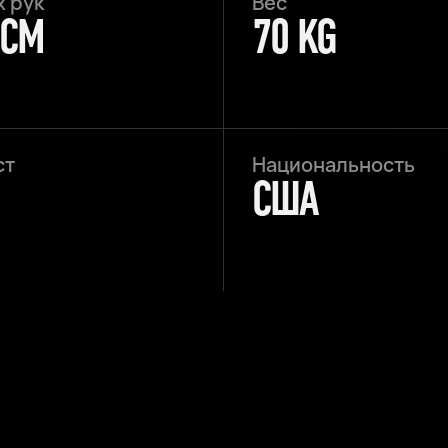
х рук
Вес
 CM
70 KG
ст
Национальность
США