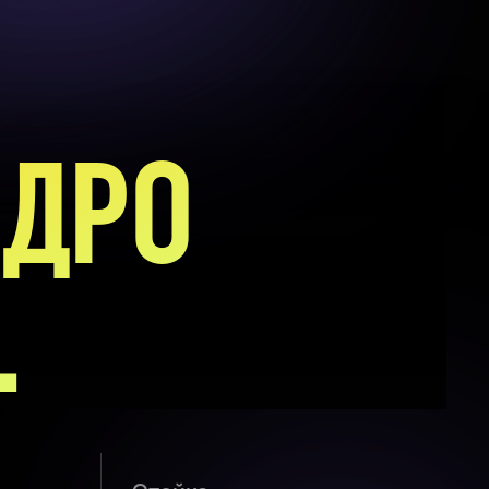
НДРО
.