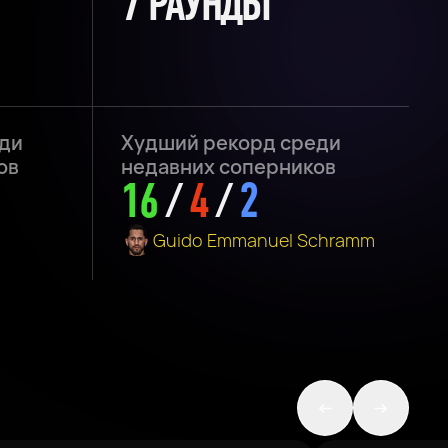
7 РАУНДЫ
ди
Худший рекорд среди
ов
недавних соперников
16
/
4
/
2
Guido Emmanuel Schramm