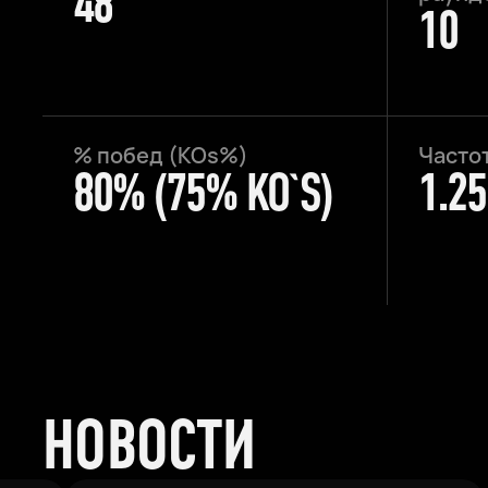
48
10
% побед (KOs%)
Частот
80% (75% KO`S)
1.2
НОВОСТИ