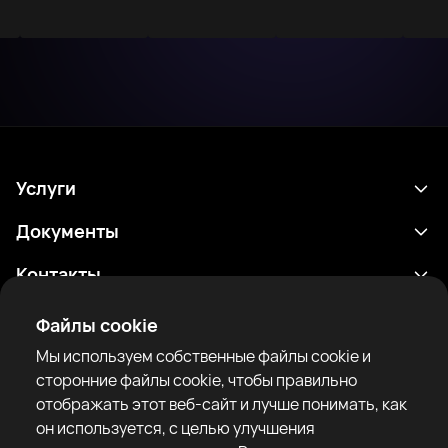
Услуги
Расписание
Документы
Результаты
Политика конфиденциальности
Контакты
Аналитика
Условия использования
support@rtfight.com
Приложения
Файлы cookie
Боксеры
Уведомление о рисках
Мы используем собственные файлы cookie и
Рейтинги
Правила сообщества
сторонние файлы cookie, чтобы правильно
Новости
отображать этот веб-сайт и лучше понимать, как
Статьи
он используется, с целью улучшения