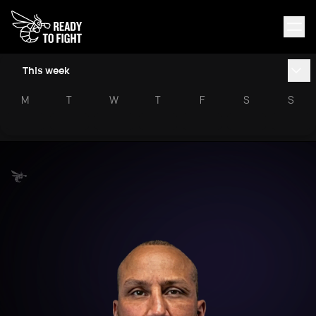
This week
M
T
W
T
F
S
S