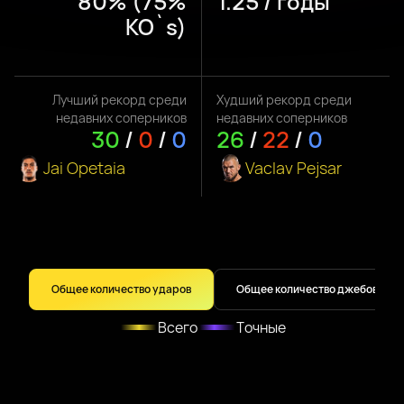
80% (75%
1.25 / годы
KO`s)
Лучший рекорд среди
Худший рекорд среди
недавних соперников
недавних соперников
30
/
0
/
0
26
/
22
/
0
Jai Opetaia
Vaclav Pejsar
Общее количество ударов
Общее количество джебов
Всего
Точные