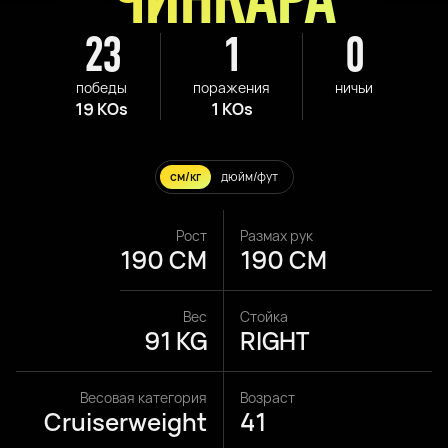
23
1
0
победы
поражения
ничьи
19 KOs
1 KOs
см/кг
дюйм/фут
Рост
Размах рук
190 CM
190 CM
Вес
Стойка
91 KG
RIGHT
Весовая категория
Возраст
Cruiserweight
41