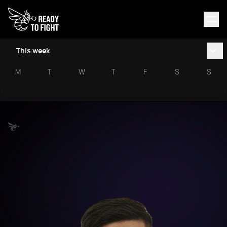
This week
M
T
W
T
F
S
S