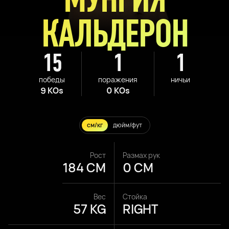
КАЛЬДЕРОН
15
1
1
победы
поражения
ничьи
9 KOs
0 KOs
см/кг
дюйм/фут
Рост
Размах рук
184 CM
0 CM
Вес
Стойка
57 KG
RIGHT