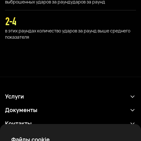
выброшенных ударов за раунд
ударов за раунд
2-4
в этих раундах количество ударов за раунд выше среднего
показателя
Услуги
Расписание
Документы
Результаты
Политика конфиденциальности
Контакты
Аналитика
Условия использования
support@rtfight.com
Приложения
Файлы cookie
Боксеры