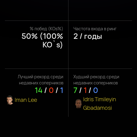
% побед (KOs%)
Частота входа в ринг
50% (100%
2 / годы
KO`s)
Лучший рекорд среди
Худший рекорд среди
недавних соперников
недавних соперников
14
/
0
/
1
7
/
1
/
0
Idris Timileyin
Iman Lee
Gbadamosi