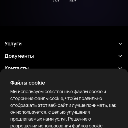
N/A
N/A
Услуги
Расписание
Документы
Результаты
Политика конфиденциальности
Контакты
Аналитика
Условия использования
support@rtfight.com
Приложения
Файлы cookie
Боксеры
Уведомление о рисках
Мы используем собственные файлы cookie и
Рейтинги
Правила сообщества
сторонние файлы cookie, чтобы правильно
Новости
отображать этот веб-сайт и лучше понимать, как
Статьи
он используется, с целью улучшения
предлагаемых нами услуг. Решение о
Sparring Finder
RTF United service limited
разрешении использования файлов cookie