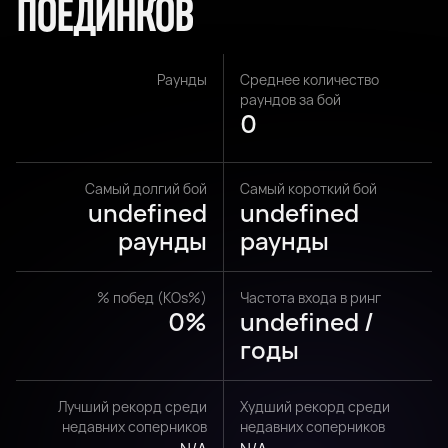
ПОЕДИНКОВ
Раунды
Среднее количество
раундов за бой
0
Самый долгий бой
Самый короткий бой
undefined
undefined
раунды
раунды
% побед (KOs%)
Частота входа в ринг
0%
undefined /
годы
Лучший рекорд среди
Худший рекорд среди
недавних соперников
недавних соперников