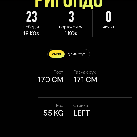
23
3
0
победы
поражения
ничьи
16 KOs
1 KOs
см/кг
дюйм/фут
Рост
Размах рук
170 CM
171 CM
Вес
Стойка
55 KG
LEFT