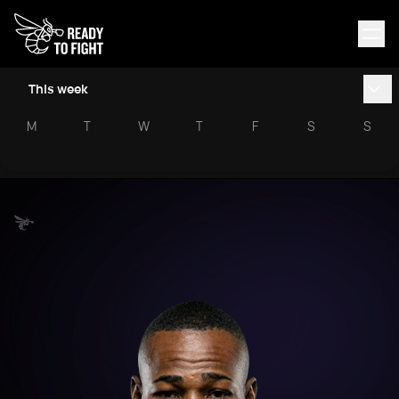
This week
M
T
W
T
F
S
S