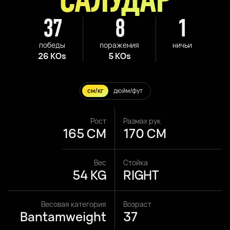
37
8
1
победы
поражения
ничьи
26 KOs
5 KOs
см/кг
дюйм/фут
Рост
Размах рук
165 CM
170 CM
Вес
Стойка
54 KG
RIGHT
Весовая категория
Возраст
Bantamweight
37