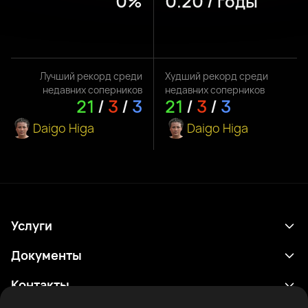
0%
0.20 / годы
Лучший рекорд среди
Худший рекорд среди
недавних соперников
недавних соперников
21
/
3
/
3
21
/
3
/
3
Daigo Higa
Daigo Higa
Услуги
Расписание
Документы
Результаты
Политика конфиденциальности
Контакты
Аналитика
Условия использования