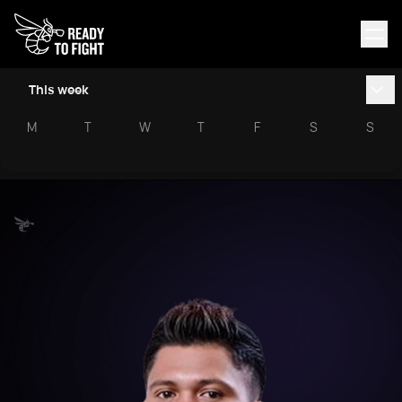
This week
M
T
W
T
F
S
S