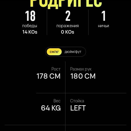
18
2
1
победы
поражения
ничьи
14 KOs
0 KOs
см/кг
дюйм/фут
Рост
Размах рук
178 CM
180 CM
Вес
Стойка
64 KG
LEFT