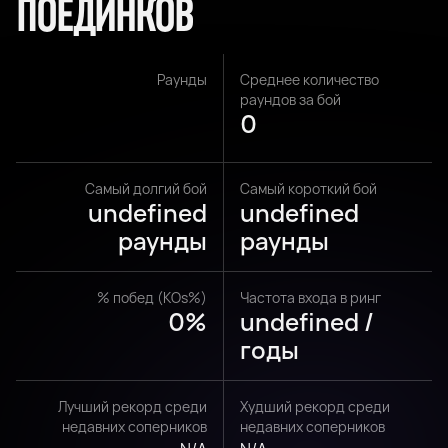
ПОЕДИНКОВ
Раунды
Среднее количество
раундов за бой
0
Самый долгий бой
Самый короткий бой
undefined
undefined
раунды
раунды
% побед (KOs%)
Частота входа в ринг
0%
undefined /
годы
Лучший рекорд среди
Худший рекорд среди
недавних соперников
недавних соперников