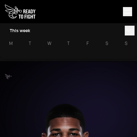
This week
M
T
W
T
F
S
S