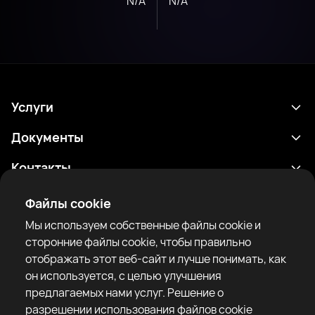
N/A
N/A
Услуги
Расписание
Документы
Результаты
Политика конфиденциальности
Контакты
Аналитика
Условия использования
support@rtfight.com
Приложения
Файлы cookie
Боксеры
Уведомление о рисках
Мы используем собственные файлы cookie и
Рейтинги
Правила сообщества
сторонние файлы cookie, чтобы правильно
Новости
отображать этот веб-сайт и лучше понимать, как
Статьи
он используется, с целью улучшения
предлагаемых нами услуг. Решение о
Sparring Finder
RTF United service limited
разрешении использования файлов cookie