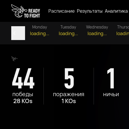
Расписание
Результаты
Аналитика
Monday
Tuesday
Wednesday
Thurs
loading...
loading...
loading...
loadin
44
5
1
победы
поражения
ничьи
28 KOs
1 KOs