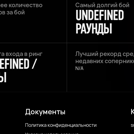
ее количество
Самый долгий бой
UNDEFINED
в за бой
РАУНДЫ
а входа в ринг
Лучший рекорд сре
EFINED /
недавних соперник
N/A
Ы
Документы
Политика конфиденциальности
s