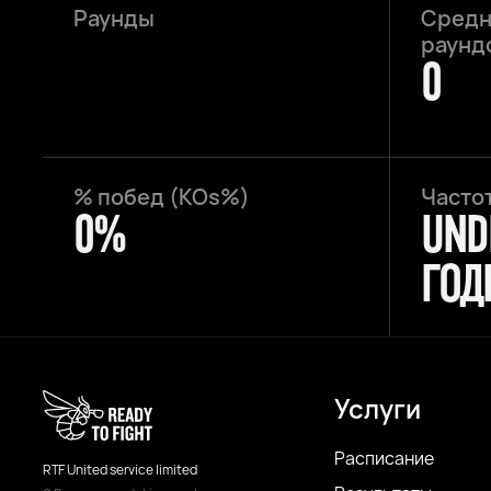
Раунды
Средн
раундо
0
% побед (KOs%)
Частот
0%
UND
ГОД
Услуги
Расписание
RTF United service limited