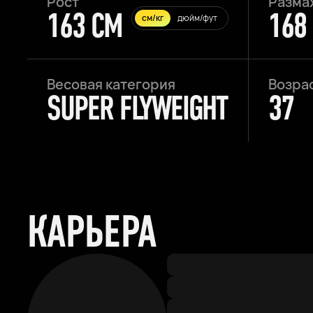
Рост
Разма
163 CM
168
см/кг
дюйм/фут
Весовая категория
Возра
SUPER FLYWEIGHT
37
КАРЬЕРА