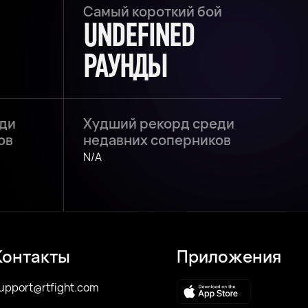
Самый короткий бой
UNDEFINED
РАУНДЫ
ди
Худший рекорд среди
ов
недавних соперников
N/A
Контакты
Приложения
upport@rtfight.com