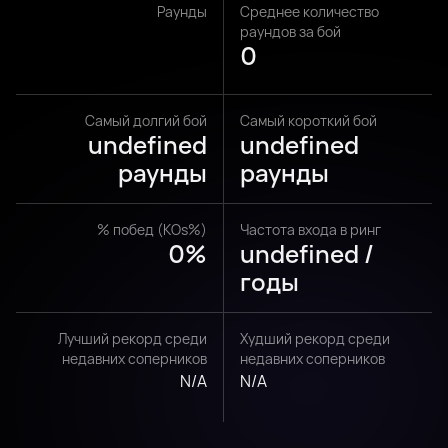
Раунды
Среднее количество
раундов за бой
0
Самый долгий бой
Самый короткий бой
undefined
undefined
раунды
раунды
% побед (KOs%)
Частота входа в ринг
0%
undefined /
годы
Лучший рекорд среди
Худший рекорд среди
недавних соперников
недавних соперников
N/A
N/A