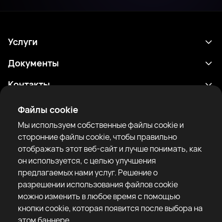
Услуги
Расписание
Документы
Результаты
Политика конфиденциальности
Контакты
Аналитика
Условия использования
support@rtfight.com
Приложения
Файлы cookie
Боксеры
Уведомление о рисках
Мы используем собственные файлы cookie и
Рейтинги
Правила сообщества
сторонние файлы cookie, чтобы правильно
Новости
отображать этот веб-сайт и лучше понимать, как
Статьи
он используется, с целью улучшения
предлагаемых нами услуг. Решение о
Sparring Finder
RTF United service limited
разрешении использования файлов cookie
6 Burrows court, Liverpool, United Kingdom
можно изменить в любое время с помощью
кнопки cookie, которая появится после выбора на
этом баннере.