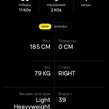
победы
поражения
ничьи
11 KOs
2 KOs
см/кг
дюйм/фут
Рост
Размах рук
185 CM
0 CM
Вес
Стойка
79 KG
RIGHT
Весовая категория
Возраст
Light
39
Heavyweight