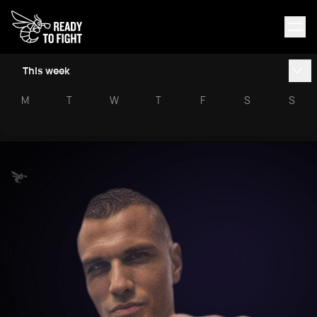
This week
M
T
W
T
F
S
S