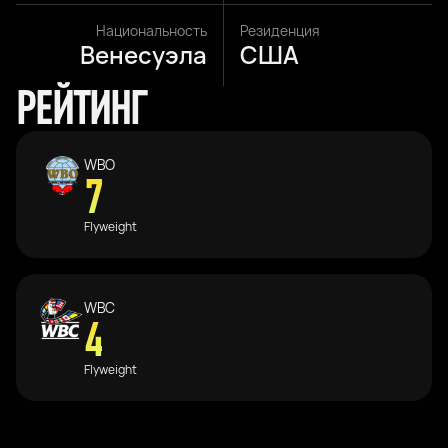
Национальность
Резиденция
Венесуэла
США
РЕЙТИНГ
WBO
7
Flyweight
WBC
4
Flyweight