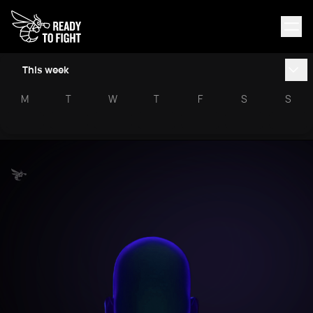
This week
M
T
W
T
F
S
S