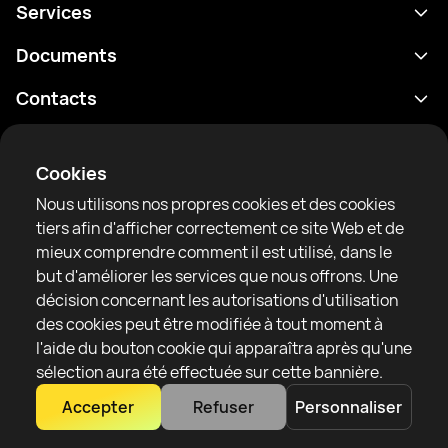
Services
Programme
Documents
Résultats
Politique de confidentialité
Contacts
Analyses
Conditions d'utilisation
support@rtfight.com
Annexes
Boxeurs
Énoncé de divulgation des risques
Cookies
Classements
Règles de la communauté
Nous utilisons nos propres cookies et des cookies
Actualités
tiers afin d'afficher correctement ce site Web et de
Articles
mieux comprendre comment il est utilisé, dans le
but d'améliorer les services que nous offrons. Une
Sparring Finder
RTF United service limited
décision concernant les autorisations d'utilisation
6 Burrows court, Liverpool, United Kingdom
des cookies peut être modifiée à tout moment à
l'aide du bouton cookie qui apparaîtra après qu'une
sélection aura été effectuée sur cette bannière.
Accepter
Refuser
Personnaliser
Copyright 2022–2025 © All rights reserved