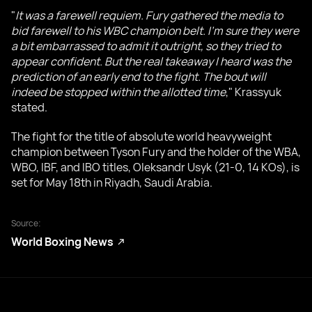
"
It was a farewell requiem. Fury gathered the media to
bid farewell to his WBC champion belt. I'm sure they were
a bit embarrassed to admit it outright, so they tried to
appear confident. But the real takeaway I heard was the
prediction of an early end to the fight. The bout will
indeed be stopped within the allotted time
," Krassyuk
stated.
The fight for the title of absolute world heavyweight
champion between Tyson Fury and the holder of the WBA,
WBO, IBF, and IBO titles, Oleksandr Usyk (21-0, 14 KOs), is
set for May 18th in Riyadh, Saudi Arabia.
Source:
World Boxing News