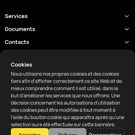
Services
Programme
Documents
Résultats
Politique de confidentialité
Contacts
Analyses
Conditions d'utilisation
support@rtfight.com
Annexes
Boxeurs
Énoncé de divulgation des risques
Cookies
Classements
Règles de la communauté
Nous utilisons nos propres cookies et des cookies
Actualités
tiers afin d'afficher correctement ce site Web et de
Articles
mieux comprendre comment il est utilisé, dans le
but d'améliorer les services que nous offrons. Une
Sparring Finder
RTF United service limited
décision concernant les autorisations d'utilisation
6 Burrows court, Liverpool, United Kingdom
des cookies peut être modifiée à tout moment à
l'aide du bouton cookie qui apparaîtra après qu'une
sélection aura été effectuée sur cette bannière.