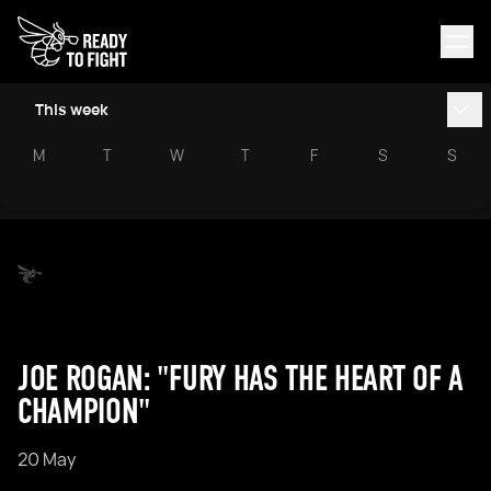
This week
M
T
W
T
F
S
S
JOE ROGAN: "FURY HAS THE HEART OF A
CHAMPION"
20 May