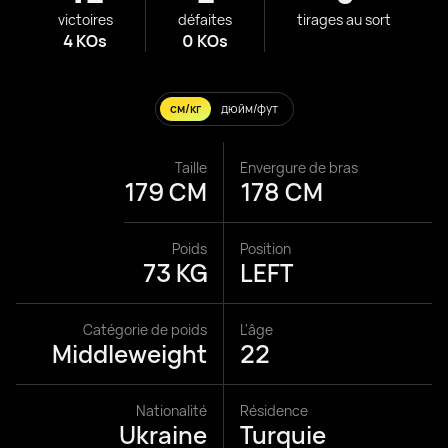
victoires
défaites
tirages au sort
4 KOs
0 KOs
см/кг
дюйм/фут
Taille
Envergure de bras
179 CM
178 CM
Poids
Position
73 KG
LEFT
Catégorie de poids
L'âge
Middleweight
22
Nationalité
Résidence
Ukraine
Turquie