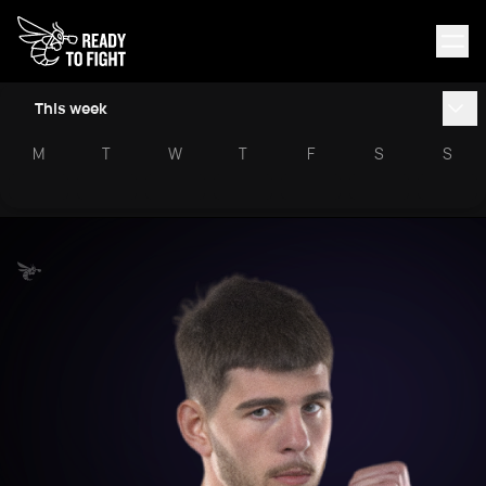
This week
M
T
W
T
F
S
S