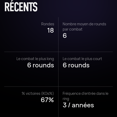
RÉCENTS
Rondes
Nombre moyen de rounds
18
par combat
6
Le combat le plus long
Le combat le plus court
6 rounds
6 rounds
% victoires (KOs%)
Fréquence d'entrée dans le
67%
ring
3 / années