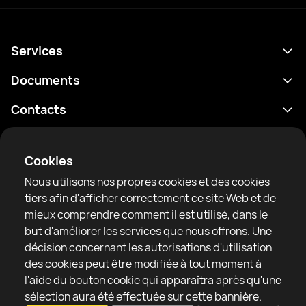
Services
Programme
Documents
Résultats
Politique de confidentialité
Contacts
Analyses
Conditions d'utilisation
support@rtfight.com
Annexes
Boxeurs
Énoncé de divulgation des risques
Cookies
Classements
Règles de la communauté
Nous utilisons nos propres cookies et des cookies
Actualités
tiers afin d'afficher correctement ce site Web et de
Articles
mieux comprendre comment il est utilisé, dans le
but d'améliorer les services que nous offrons. Une
Sparring Finder
RTF United service limited
décision concernant les autorisations d'utilisation
6 Burrows court, Liverpool, United Kingdom
des cookies peut être modifiée à tout moment à
l'aide du bouton cookie qui apparaîtra après qu'une
sélection aura été effectuée sur cette bannière.