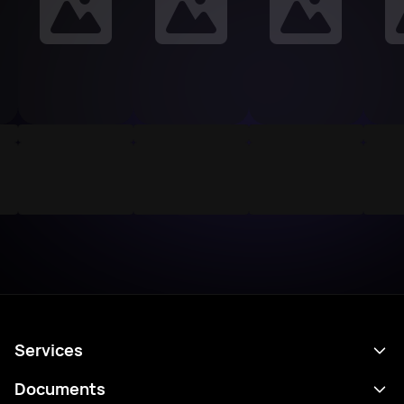
Services
Programme
Documents