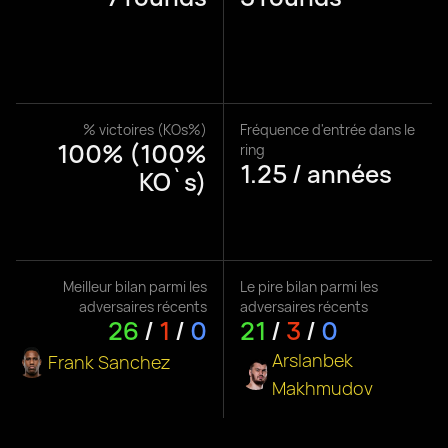
% victoires (KOs%)
Fréquence d'entrée dans le
100% (100%
ring
1.25 / années
KO`s)
Meilleur bilan parmi les
Le pire bilan parmi les
adversaires récents
adversaires récents
26
/
1
/
0
21
/
3
/
0
Arslanbek
Frank Sanchez
Makhmudov