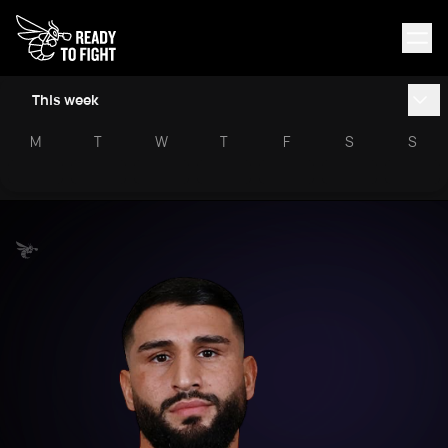
This week
M
T
W
T
F
S
S