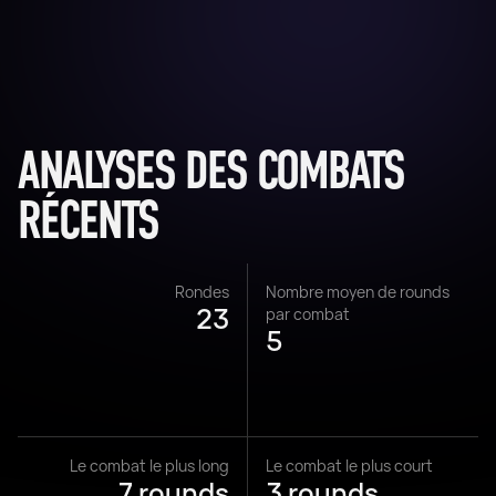
ANALYSES DES COMBATS
RÉCENTS
Rondes
Nombre moyen de rounds
23
par combat
5
Le combat le plus long
Le combat le plus court
7 rounds
3 rounds