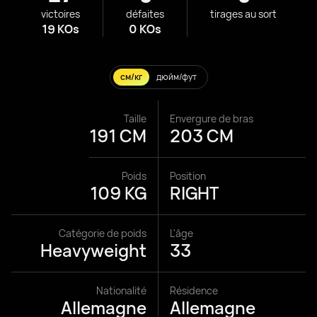
victoires
défaites
tirages au sort
19 KOs
0 KOs
см/кг
дюйм/фут
Taille
Envergure de bras
191 CM
203 CM
Poids
Position
109 KG
RIGHT
Catégorie de poids
L'âge
Heavyweight
33
Nationalité
Résidence
Allemagne
Allemagne