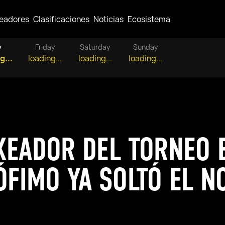
eadores
Clasificaciones
Noticias
Ecosistema
y
Friday
Saturday
Sunday
g...
loading...
loading...
loading...
XEADOR DEL TORNEO 
ÓFIMO YA SOLTÓ EL 