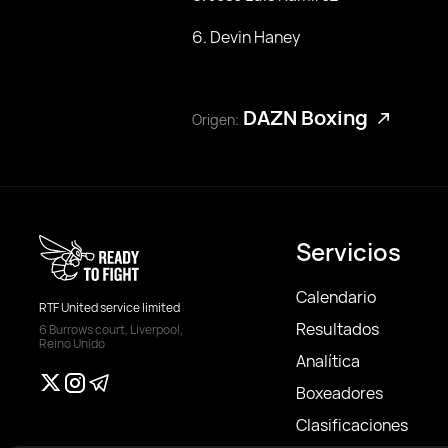
6. Devin Haney
DAZN Boxing
Origen:
Servicios
Calendario
RTF United service limited
Resultados
6 Burrows court, Liverpool,
Reino Unido
Analítica
Boxeadores
Clasificaciones