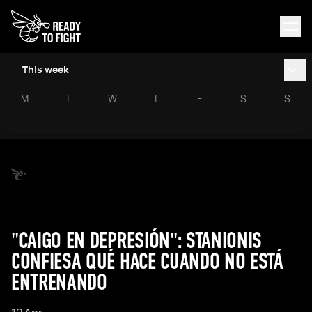
This week
M
T
W
T
F
S
S
"CAIGO EN DEPRESIÓN": STANIONIS
CONFIESA QUÉ HACE CUANDO NO ESTÁ
ENTRENANDO