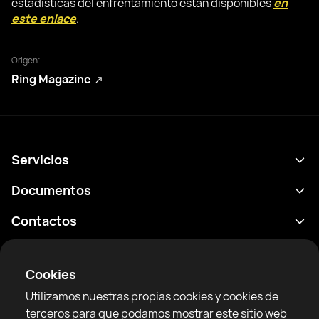
estadísticas del enfrentamiento están disponibles
en
este enlace
.
Origen:
Ring Magazine
Servicios
Calendario
Documentos
Resultados
Política de privacidad
Contactos
Analítica
Condiciones de uso
support@rtfight.com
Aplicaciones
Boxeadores
Declaración de divulgación de riesgos
Cookies
Clasificaciones
Reglas de la comunidad
Utilizamos nuestras propias cookies y cookies de
Noticias
terceros para que podamos mostrar este sitio web