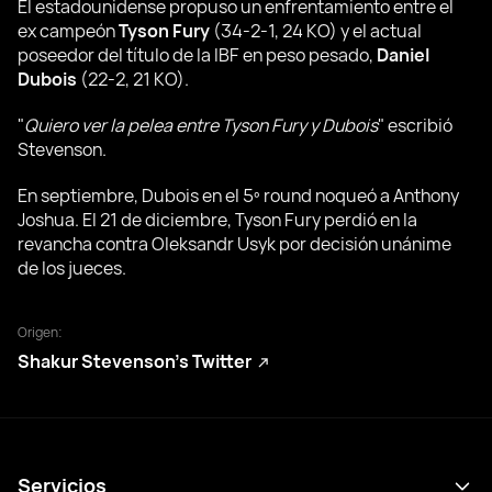
El estadounidense propuso un enfrentamiento entre el
ex campeón
Tyson Fury
(34-2-1, 24 KO) y el actual
poseedor del título de la IBF en peso pesado,
Daniel
Dubois
(22-2, 21 KO).
"
Quiero ver la pelea entre Tyson Fury y Dubois
" escribió
Stevenson.
En septiembre, Dubois en el 5º round noqueó a Anthony
Joshua. El 21 de diciembre, Tyson Fury perdió en la
revancha contra Oleksandr Usyk por decisión unánime
de los jueces.
Origen:
Shakur Stevenson’s Twitter
Servicios