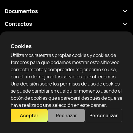
Calendario
Documentos
Resultados
Política de privacidad
Contactos
Analítica
Condiciones de uso
support@rtfight.com
Aplicaciones
Boxeadores
Declaración de divulgación de riesgos
Cookies
Clasificaciones
Reglas de la comunidad
Utilizamos nuestras propias cookies y cookies de
Noticias
terceros para que podamos mostrar este sitio web
Artículos
correctamente y comprender mejor cómo se usa,
con el fin de mejorar los servicios que ofrecemos.
Sparring Finder
RTF United service limited
Una decisión sobre los permisos de uso de cookies
6 Burrows court, Liverpool, Reino Unido
se puede cambiar en cualquier momento usando el
botón de cookies que aparecerá después de que se
haya realizado una selección en este banner.
Aceptar
Rechazar
Personalizar
Copyright 2022–2025 © All rights reserved