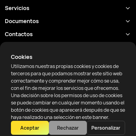
Servicios
Calendario
Documentos
Resultados
Política de privacidad
Contactos
Analítica
Condiciones de uso
support@rtfight.com
Aplicaciones
Boxeadores
Declaración de divulgación de riesgos
Cookies
Clasificaciones
Reglas de la comunidad
Utilizamos nuestras propias cookies y cookies de
Noticias
terceros para que podamos mostrar este sitio web
Artículos
correctamente y comprender mejor cómo se usa,
con el fin de mejorar los servicios que ofrecemos.
Sparring Finder
RTF United service limited
Una decisión sobre los permisos de uso de cookies
6 Burrows court, Liverpool, Reino Unido
se puede cambiar en cualquier momento usando el
botón de cookies que aparecerá después de que se
haya realizado una selección en este banner.
Aceptar
Rechazar
Personalizar