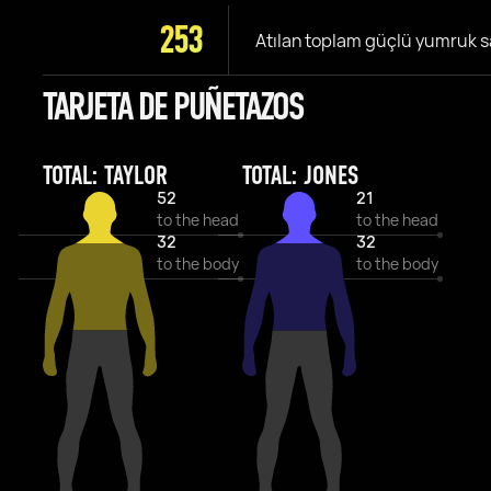
253
Atılan toplam güçlü yumruk s
TARJETA DE PUÑETAZOS
TOTAL: TAYLOR
TOTAL: JONES
52
21
to the head
to the head
32
32
to the body
to the body