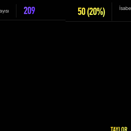
209
İsabe
50
(20%)
ayısı
TAYLOR