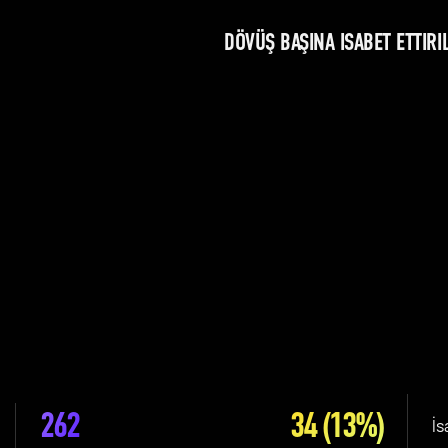
DÖVÜŞ BAŞINA ISABET ETTIRI
262
34
(13%)
İs