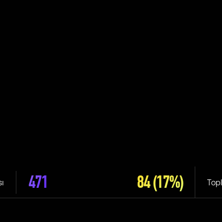
471
84
(17%)
sı
Top