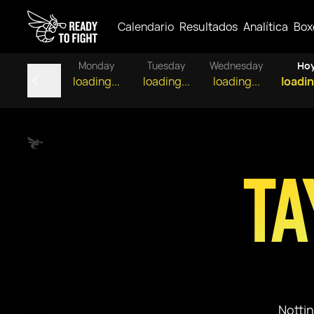
Calendario
Resultados
Analítica
Box
Monday
Tuesday
Wednesday
Ho
loading...
loading...
loading...
loadin
TA
Notti