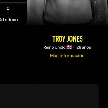
0
Ortodoxo
TROY JONES
Reino Unido
・ 28 años
Más información