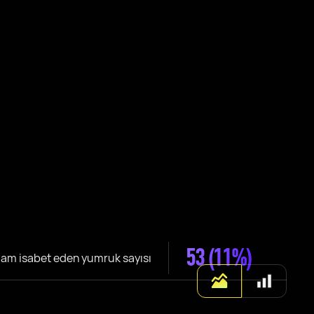
53
(11%)
lam isabet eden yumruk sayısı