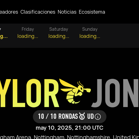
eadores
Clasificaciones
Noticias
Ecosistema
y
Friday
Saturday
Sunday
g...
loading...
loading...
loading...
YLOR
JON
10 / 10 RONDAS
🥇 UD
may 10, 2025, 21:00 UTC
ngham Arena, Nottingham, Nottinghamshire, United K