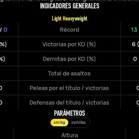
INDICADORES GENERALES
Light Heavyweight
/
0
Récord
13
9%)
Victorias por KO (%)
6 
%)
Derrotas por KO (%)
0
Total de asaltos
0
Peleas por el título / victorias
0
0
Defensas del título / victorias
0
PARÁMETROS
cm/kg
inch/lbs
Altura