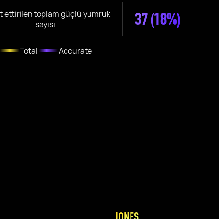
t ettirilen toplam güçlü yumruk
37
(18%)
sayısı
Total
Accurate
JONES