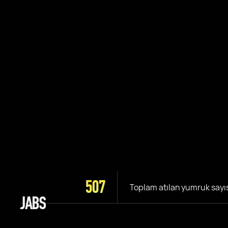
507
Toplam atılan yumruk sayı
JABS