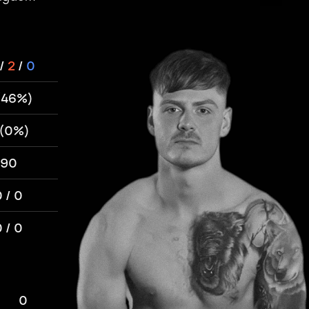
/
2
/
0
(46%)
 (0%)
90
 / 0
 / 0
0