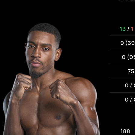
13
/
1
9 (6
0 (0
75
0 / 
0 / 
188