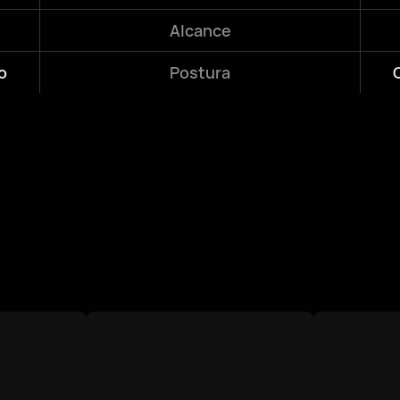
Alcance
o
Postura
S