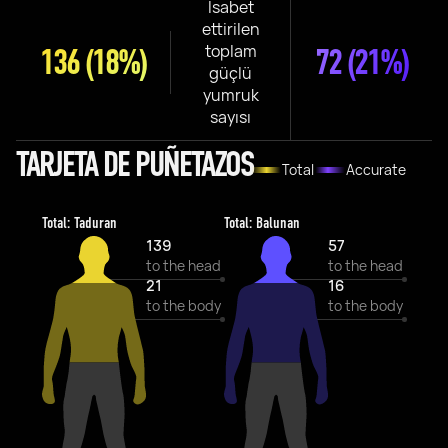
İsabet
ettirilen
toplam
136
(18%)
72
(21%)
güçlü
yumruk
sayısı
TARJETA DE PUÑETAZOS
Total
Accurate
Total: Taduran
Total: Balunan
139
57
to the head
to the head
21
16
to the body
to the body