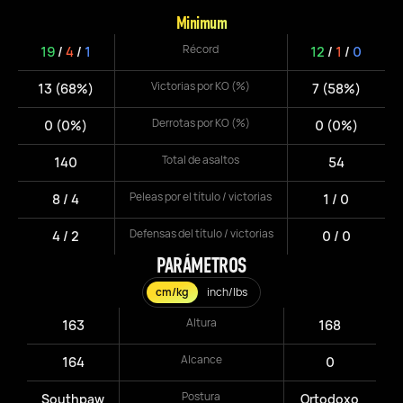
Minimum
Récord
19
/
4
/
1
12
/
1
/
0
Victorias por KO (%)
13 (68%)
7 (58%)
Derrotas por KO (%)
0 (0%)
0 (0%)
Total de asaltos
140
54
Peleas por el título / victorias
8 / 4
1 / 0
Defensas del título / victorias
4 / 2
0 / 0
PARÁMETROS
cm/kg
inch/lbs
Altura
163
168
Alcance
164
0
Postura
Southpaw
Ortodoxo