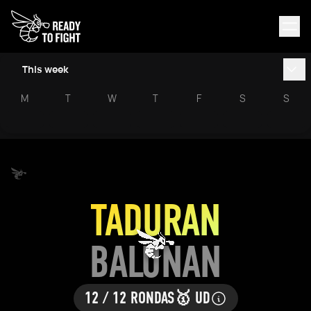
This week
M
T
W
T
F
S
S
TADURAN
BALUNAN
12 / 12 RONDAS
🥇 UD