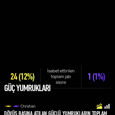
İsabet ettirilen
24
(12%)
1
(1%)
toplam jab
sayısı
GÜÇ YUMRUKLARI
Christian
DÖVÜŞ BAŞINA ATILAN GÜÇLÜ YUMRUKLARIN TOPLAM