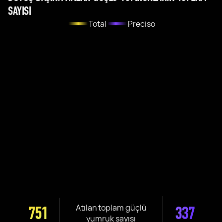
SAYISI
Total
Preciso
Atılan toplam güçlü
751
337
yumruk sayısı