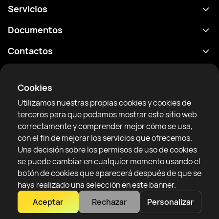
Servicios
Calendario
Documentos
Resultados
Política de privacidad
Contactos
Analítica
Condiciones de uso
support@rtfight.com
Aplicaciones
Boxeadores
Declaración de divulgación de riesgos
Cookies
Clasificaciones
Reglas de la comunidad
Utilizamos nuestras propias cookies y cookies de
Noticias
terceros para que podamos mostrar este sitio web
Artículos
correctamente y comprender mejor cómo se usa,
con el fin de mejorar los servicios que ofrecemos.
Sparring Finder
RTF United service limited
Una decisión sobre los permisos de uso de cookies
6 Burrows court, Liverpool, Reino Unido
se puede cambiar en cualquier momento usando el
botón de cookies que aparecerá después de que se
haya realizado una selección en este banner.
Aceptar
Rechazar
Personalizar
Copyright 2022–2025 © All rights reserved