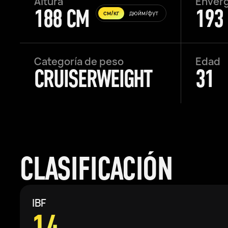
Altura
Enver
188 CM
193
см/кг
дюйм/фут
Categoría de peso
Edad
CRUISERWEIGHT
31
CLASIFICACIÓN
IBF
14