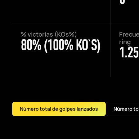
% victorias (KOs%)
Frecue
80% (100% KO`S)
ring
1.25
Número total de golpes lanzados
Número tot