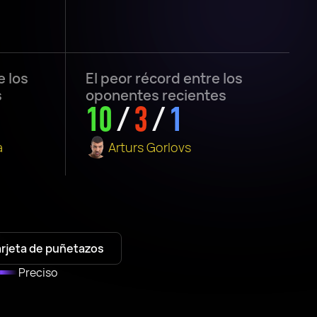
e los
El peor récord entre los
s
oponentes recientes
10
/
3
/
1
a
Arturs Gorlovs
arjeta de puñetazos
Preciso