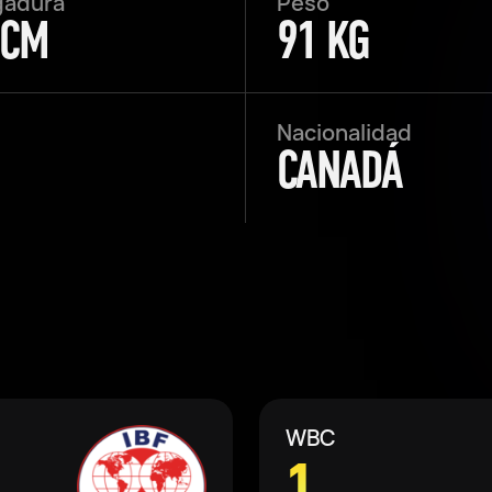
gadura
Peso
 CM
91 KG
Nacionalidad
CANADÁ
WBC
1