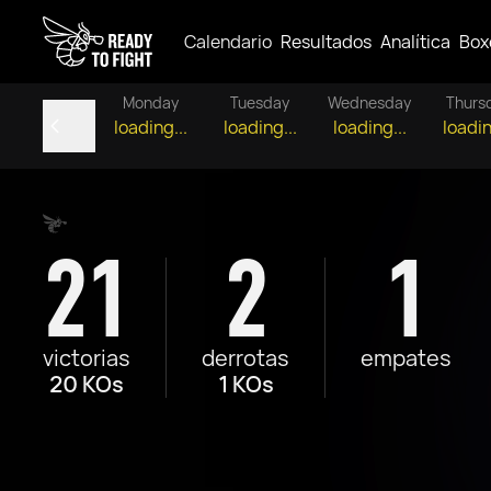
Calendario
Resultados
Analítica
Box
Monday
Tuesday
Wednesday
Thurs
loading...
loading...
loading...
loadin
21
2
1
victorias
derrotas
empates
20 KOs
1 KOs