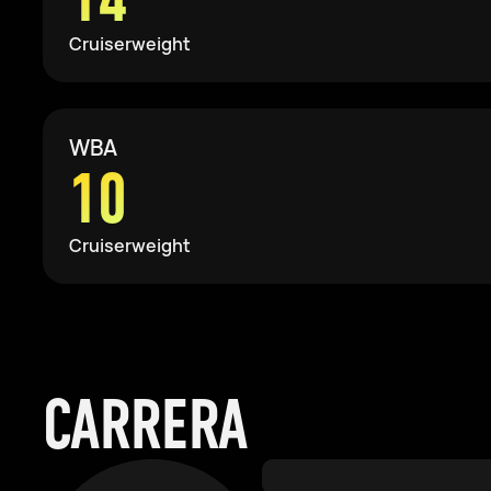
Cruiserweight
WBA
10
Cruiserweight
CARRERA