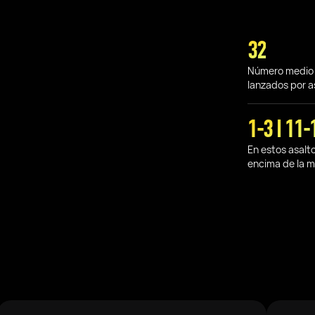
32
Número medio
lanzados por a
1-3 I 11-
En estos asalt
encima de la 