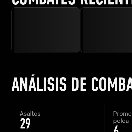
ANÁLISIS DE COMB
Asaltos
Promed
29
pelea
6