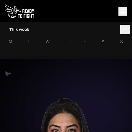
This week
M
T
W
T
F
S
S