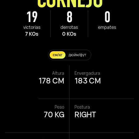
19
8
0
victorias
derrotas
empates
7 KOs
0 KOs
см/кг
дюйм/фут
Altura
Envergadura
178 CM
183 CM
Peso
Postura
70 KG
RIGHT