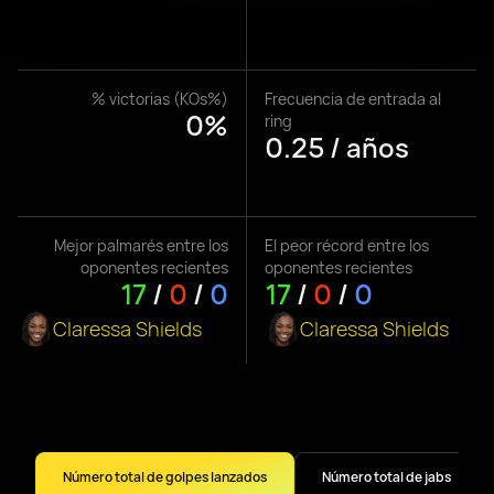
% victorias (KOs%)
Frecuencia de entrada al
0%
ring
0.25 / años
Mejor palmarés entre los
El peor récord entre los
oponentes recientes
oponentes recientes
17
/
0
/
0
17
/
0
/
0
Claressa Shields
Claressa Shields
Número total de golpes lanzados
Número total de jabs