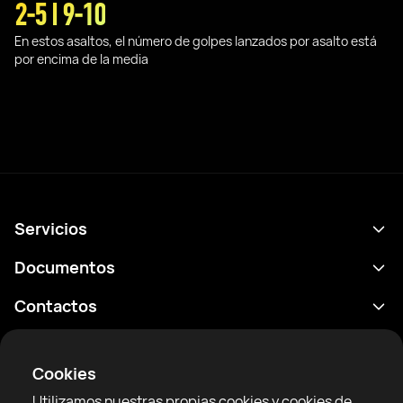
2-5 I 9-10
En estos asaltos, el número de golpes lanzados por asalto está
por encima de la media
Servicios
Calendario
Documentos
Resultados
Política de privacidad
Contactos
Analítica
Condiciones de uso
support@rtfight.com
Aplicaciones
Boxeadores
Declaración de divulgación de riesgos
Cookies
Clasificaciones
Reglas de la comunidad
Utilizamos nuestras propias cookies y cookies de