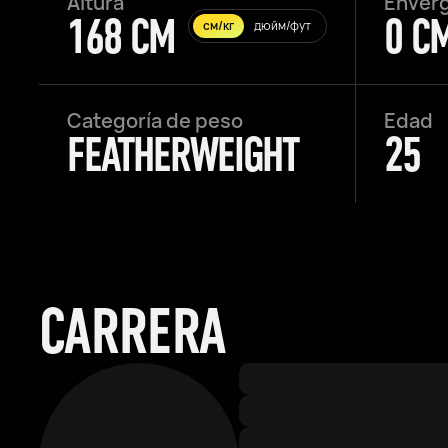
Altura
Enver
168 CM
0 C
см/кг
дюйм/фут
Categoría de peso
Edad
FEATHERWEIGHT
25
CARRERA