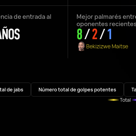
ncia de entrada al
Mejor palmarés entr
oponentes reciente
AÑOS
8
/
2
/
1
Bekizizwe Maitse
al de jabs
Número total de golpes potentes
T
Total