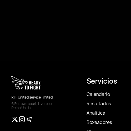
Servicios
Calendario
RTF United service limited
Resultados
6 Burrows court, Liverpool,
Reino Unido
Analítica
Boxeadores