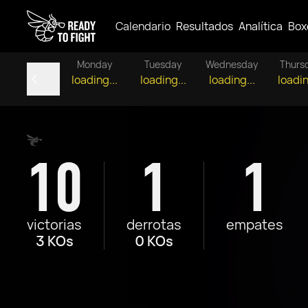
Calendario
Resultados
Analítica
Box
Monday
Tuesday
Wednesday
Thurs
loading...
loading...
loading...
loadin
10
1
1
victorias
derrotas
empates
3 KOs
0 KOs