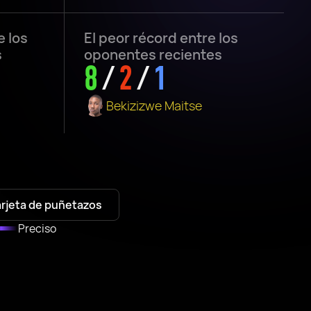
e los
El peor récord entre los
s
oponentes recientes
8
/
2
/
1
Bekizizwe Maitse
arjeta de puñetazos
Preciso