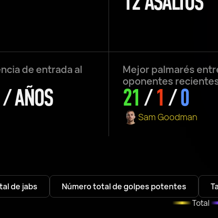
12 ASALTOS
ncia de entrada al
Mejor palmarés entr
oponentes reciente
 / AÑOS
21
/
1
/
0
Sam Goodman
al de jabs
Número total de golpes potentes
T
Total