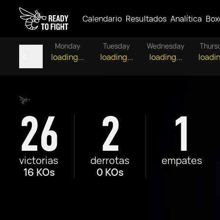
Calendario
Resultados
Analítica
Box
Monday
Tuesday
Wednesday
Thurs
loading...
loading...
loading...
loadin
26
2
1
victorias
derrotas
empates
16 KOs
0 KOs