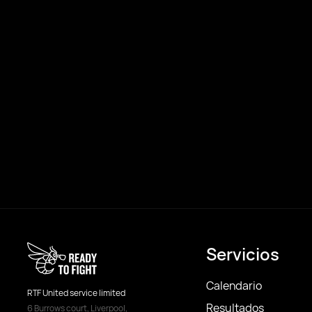
Servicios
Calendario
RTF United service limited
Resultados
6 Burrows court, Liverpool,