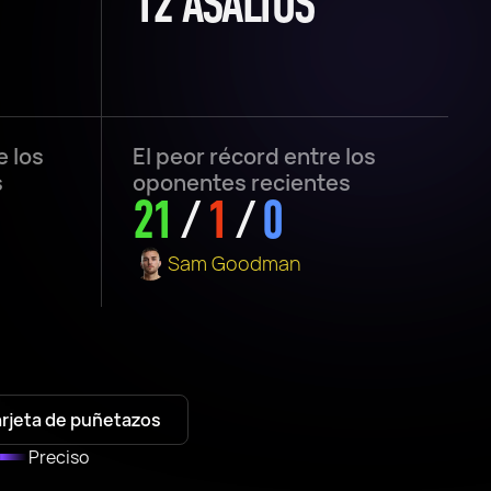
12 ASALTOS
e los
El peor récord entre los
s
oponentes recientes
21
/
1
/
0
Sam Goodman
arjeta de puñetazos
Preciso