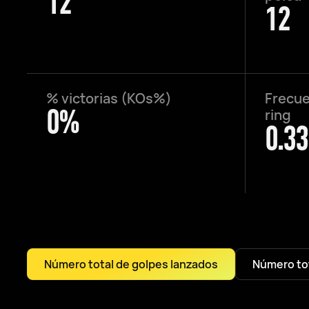
12
12
% victorias (KOs%)
Frecue
0%
ring
0.33
Número total de golpes lanzados
Número tot