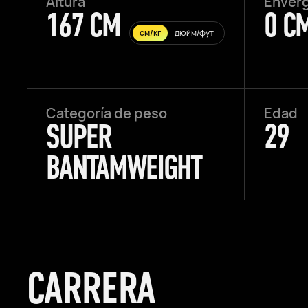
Altura
Enver
167 CM
0 C
см/кг
дюйм/фут
Categoría de peso
Edad
SUPER
29
BANTAMWEIGHT
CARRERA