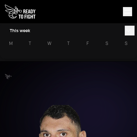
This week
M
T
W
T
F
S
S