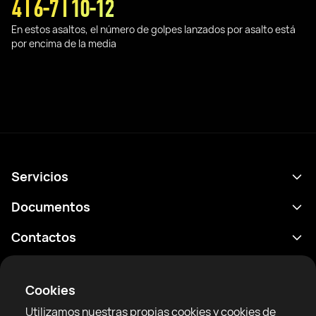
4 I 6-7 I 10-12
En estos asaltos, el número de golpes lanzados por asalto está
por encima de la media
Servicios
Calendario
Documentos
Resultados
Política de privacidad
Contactos
Analítica
Condiciones de uso
support@rtfight.com
Aplicaciones
Boxeadores
Declaración de divulgación de riesgos
Cookies
Clasificaciones
Reglas de la comunidad
Utilizamos nuestras propias cookies y cookies de