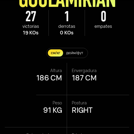
27
1
0
victorias
derrotas
empates
19 KOs
0 KOs
см/кг
дюйм/фут
Altura
Envergadura
186 CM
187 CM
Peso
Postura
91 KG
RIGHT