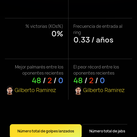
% victorias (KOs%)
Frecuencia de entrada al
0%
ring
0.33 / años
Mejor palmarés entre los
El peor récord entre los
oponentes recientes
oponentes recientes
48
/
2
/
0
48
/
2
/
0
Gilberto Ramirez
Gilberto Ramirez
Número total de golpes lanzados
Número total de jabs