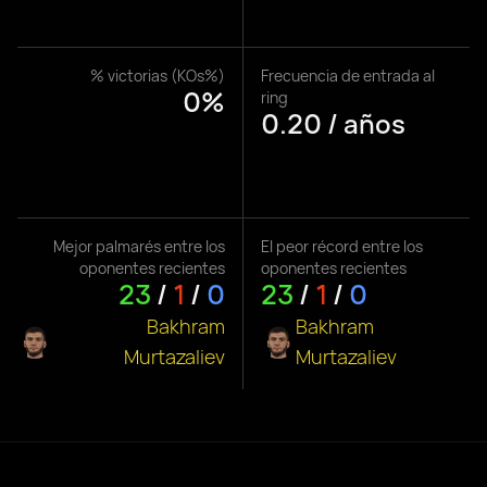
% victorias (KOs%)
Frecuencia de entrada al
0%
ring
0.20 / años
Mejor palmarés entre los
El peor récord entre los
oponentes recientes
oponentes recientes
23
/
1
/
0
23
/
1
/
0
Bakhram
Bakhram
Murtazaliev
Murtazaliev