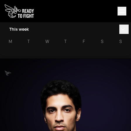
This week
M
T
W
T
F
S
S