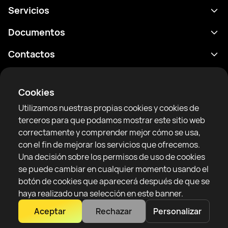
Servicios
Calendario
Documentos
Resultados
Política de privacidad
Contactos
Analítica
Condiciones de uso
support@rtfight.com
Aplicaciones
Boxeadores
Declaración de divulgación de riesgos
Cookies
Clasificaciones
Reglas de la comunidad
Utilizamos nuestras propias cookies y cookies de
Noticias
terceros para que podamos mostrar este sitio web
Artículos
correctamente y comprender mejor cómo se usa,
con el fin de mejorar los servicios que ofrecemos.
Sparring Finder
RTF United service limited
Una decisión sobre los permisos de uso de cookies
6 Burrows court, Liverpool, Reino Unido
se puede cambiar en cualquier momento usando el
botón de cookies que aparecerá después de que se
haya realizado una selección en este banner.
Aceptar
Rechazar
Personalizar
Copyright 2022–2025 © All rights reserved