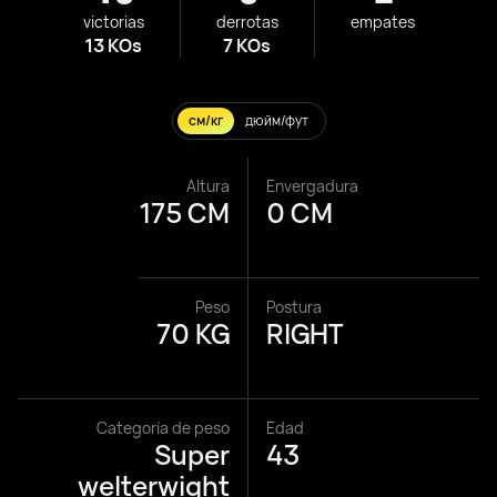
victorias
derrotas
empates
13 KOs
7 KOs
см/кг
дюйм/фут
Altura
Envergadura
175 CM
0 CM
Peso
Postura
70 KG
RIGHT
Categoría de peso
Edad
Super
43
welterwight