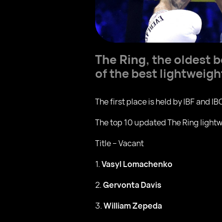
The Ring
, the oldest 
of the best lightweigh
The first place is held by IBF and 
The top 10 updated The Ring lightw
Title – Vacant
1.
Vasyl Lomachenko
2.
Gervonta Davis
3.
William Zepeda