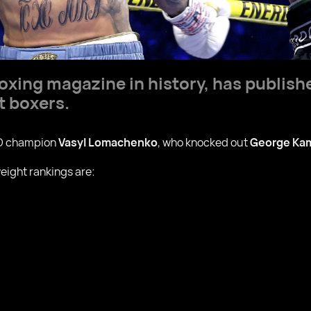
boxing magazine in history, has publish
t boxers.
IBO champion
Vasyl Lomachenko
, who knocked out
George Ka
eight rankings are: