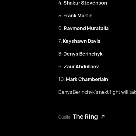
4.
Shakur Stevenson
5.
Frank Martin
6.
Raymond Muratalla
7.
Keyshawn Davis
8.
Denys Berinchyk
9.
Zaur Abdullaev
10.
Mark Chamberlain
Denys Berinchyk's next fight will t
The Ring
Quelle: