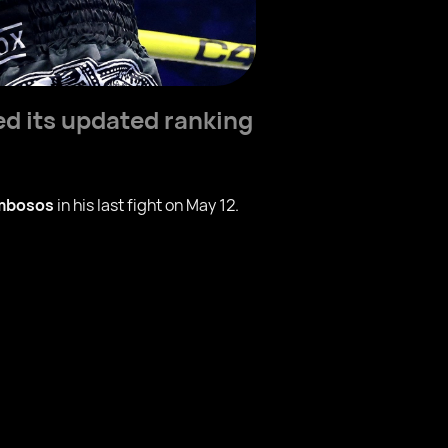
ed its updated ranking
mbosos
in his last fight on May 12.