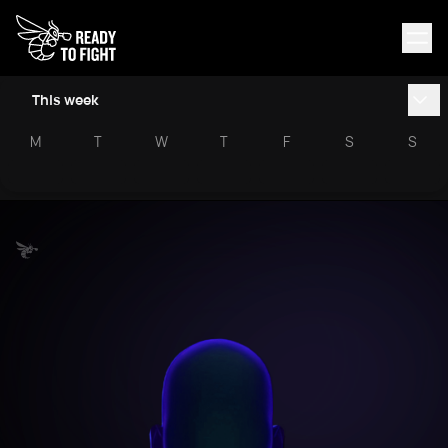
This week
M
T
W
T
F
S
S