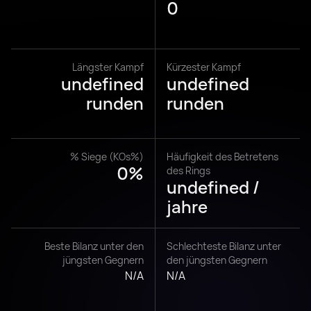
0
Längster Kampf
Kürzester Kampf
undefined
undefined
runden
runden
% Siege (KOs%)
Häufigkeit des Betretens
0%
des Rings
undefined /
jahre
Beste Bilanz unter den
Schlechteste Bilanz unter
jüngsten Gegnern
den jüngsten Gegnern
N/A
N/A