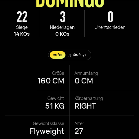
22
3
0
Siege
Niederlagen
Unentschieden
14 KOs
0 KOs
см/кг
дюйм/фут
Größe
Armumfang
160 CM
0 CM
Gewicht
Körperhaltung
51 KG
RIGHT
Gewichtsklasse
Alter
Flyweight
27