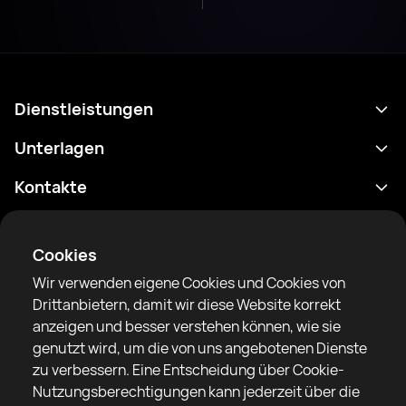
Dienstleistungen
Terminplan
Unterlagen
Ergebnisse
Datenschutzrichtlinie
Kontakte
Analytik
Nutzungsbedingungen
support@rtfight.com
Apps
Boxer
Benachrichtigung über Risiken
Cookies
Ranglisten
Gemeinschaftsregeln
Wir verwenden eigene Cookies und Cookies von
Nachrichten
Drittanbietern, damit wir diese Website korrekt
Artikel
anzeigen und besser verstehen können, wie sie
genutzt wird, um die von uns angebotenen Dienste
Sparring Finder
RTF United Service Limited
zu verbessern. Eine Entscheidung über Cookie-
6 Burrows court, Liverpool, Vereinigtes Königreich
Nutzungsberechtigungen kann jederzeit über die