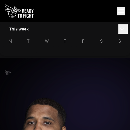
This week
M
T
W
T
F
S
S