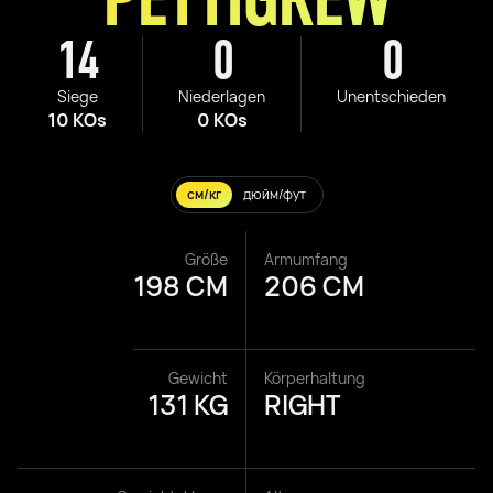
14
0
0
Siege
Niederlagen
Unentschieden
10 KOs
0 KOs
см/кг
дюйм/фут
Größe
Armumfang
198 CM
206 CM
Gewicht
Körperhaltung
131 KG
RIGHT