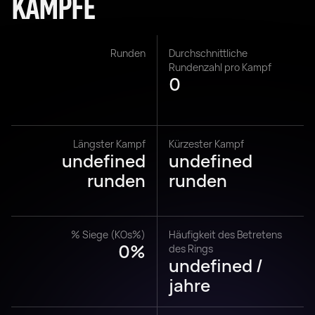
KÄMPFE
Runden
Durchschnittliche
Rundenzahl pro Kampf
0
Längster Kampf
Kürzester Kampf
undefined
undefined
runden
runden
% Siege (KOs%)
Häufigkeit des Betretens
0%
des Rings
undefined /
jahre