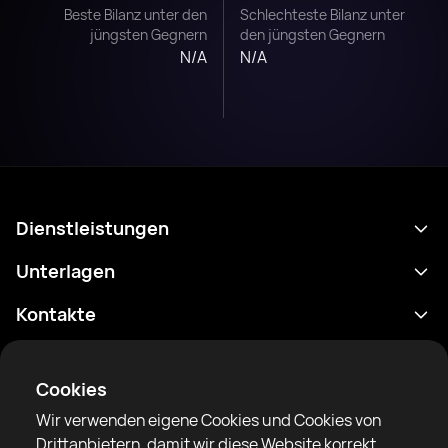
Beste Bilanz unter den
Schlechteste Bilanz unter
jüngsten Gegnern
den jüngsten Gegnern
N/A
N/A
Dienstleistungen
Terminplan
Unterlagen
Ergebnisse
Datenschutzrichtlinie
Kontakte
Analytik
Nutzungsbedingungen
support@rtfight.com
Apps
Boxer
Benachrichtigung über Risiken
Cookies
Ranglisten
Gemeinschaftsregeln
Wir verwenden eigene Cookies und Cookies von
Nachrichten
Drittanbietern, damit wir diese Website korrekt