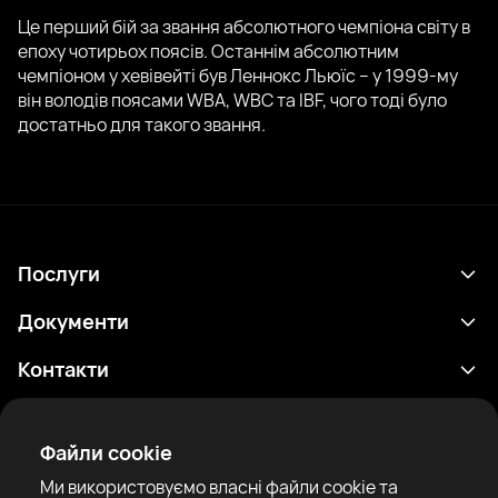
Це перший бій за звання абсолютного чемпіона світу в
епоху чотирьох поясів. Останнім абсолютним
чемпіоном у хевівейті був Леннокс Льюїс – у 1999-му
він володів поясами WBA, WBC та IBF, чого тоді було
достатньо для такого звання.
Послуги
Розклад
Документи
Результати
Політика конфіденційності
Контакти
Аналітика
Умови використання
support@rtfight.com
Додатки
Боксери
Повідомлення про ризики
Файли cookie
Рейтинги
Правила спільноти
Ми використовуємо власні файли cookie та