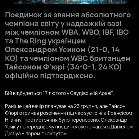
Поєдинок за звання абсолютного
чемпіона світу у надважкій вазі
між чемпіоном WBA, WBO, IBF, IBO
та The Ring українцем
Олександром Усиком
(21-0, 14
КО) та чемпіоном WBC британцем
Тайсоном Ф’юрі
(34-0-1, 24 КО)
офіційно підтверджено.
Бій відбудеться 17 лютого у Саудівській Аравії.
Раніше цей вечір планував на 23 грудня, але Тайсон
Ф’юрі отримав розсічення під час зустрічі з Френсісом
Нганну і протистояння було перенесено. Олександр
Усик у попередньому поєдинку зустрічався з Даніелем
Дюбуа – переміг нокаутом.