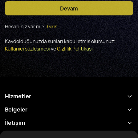
Devam
Hesabınız var mı?
Giriş
Kaydolduğunuzda şunları kabul etmiş olursunuz:
Kullanıcı sözleşmesi
ve
Gizlilik Politikası
Hizmetler
Program
Belgeler
Sonuçlar
Gizlilik Politikası
İletişim
Analitik
Kullanım Şartları
support@rtfight.com
Ekler