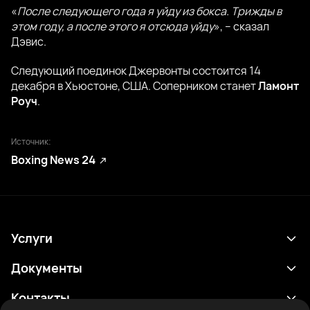
«
После следующего года я уйду из бокса. Трижды в
этом году, а после этого я отсюда уйду
», – сказал
Дэвис.
Следующий поединок Джервонты состоится 14
декабря в Хьюстоне, США. Соперником станет
Ламонт
Роуч
.
Источник:
Boxing News 24
Услуги
Расписание
Документы
Результаты
Политика конфиденциальности
Контакты