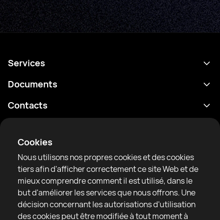
Services
Programme
Documents
Résultats
Politique de confidentialité
Contacts
Analyses
Conditions d'utilisation
support@rtfight.com
Annexes
Boxeurs
Énoncé de divulgation des risques
Cookies
Classements
Règles de la communauté
Nous utilisons nos propres cookies et des cookies
Actualités
tiers afin d'afficher correctement ce site Web et de
Articles
mieux comprendre comment il est utilisé, dans le
but d'améliorer les services que nous offrons. Une
Sparring Finder
RTF United service limited
décision concernant les autorisations d'utilisation
6 Burrows court, Liverpool, United Kingdom
des cookies peut être modifiée à tout moment à