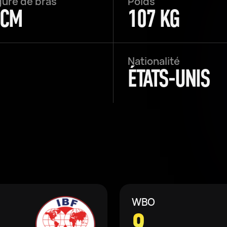
ure de bras
Poids
 CM
107 KG
Nationalité
ÉTATS-UNIS
WBO
9