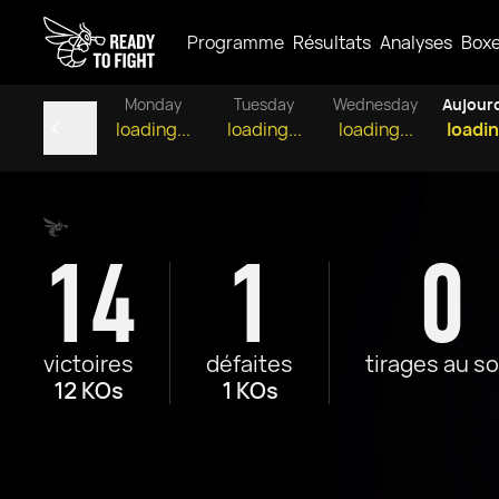
Programme
Résultats
Analyses
Box
Monday
Tuesday
Wednesday
Aujour
loading...
loading...
loading...
loadin
14
1
0
victoires
défaites
tirages au so
12 KOs
1 KOs