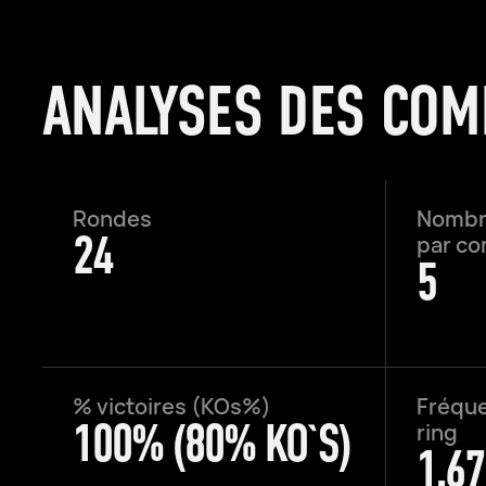
ANALYSES DES COM
Rondes
Nombr
24
par c
5
% victoires (KOs%)
Fréque
100% (80% KO`S)
ring
1.67