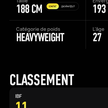
Taille
Enverg
188 CM
193
см/кг
дюйм/фут
Catégorie de poids
L'âge
HEAVYWEIGHT
27
CLASSEMENT
IBF
11