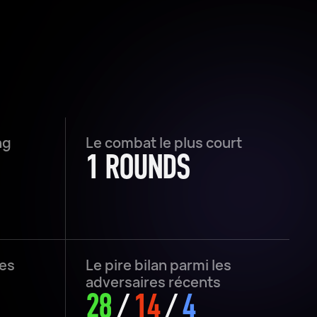
ng
Le combat le plus court
1 ROUNDS
les
Le pire bilan parmi les
adversaires récents
28
/
14
/
4