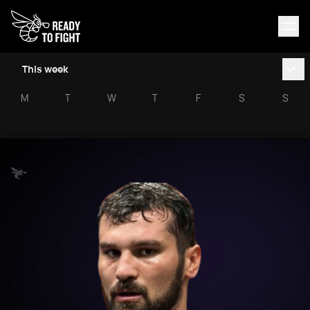
This week
M
T
W
T
F
S
S