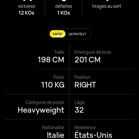
victoires
défaites
tirages au sort
12 KOs
1 KOs
см/кг
дюйм/фут
Taille
Envergure de bras
198 CM
201 CM
Poids
Position
110 KG
RIGHT
Catégorie de poids
L'âge
Heavyweight
32
Nationalité
Résidence
Italie
États-Unis