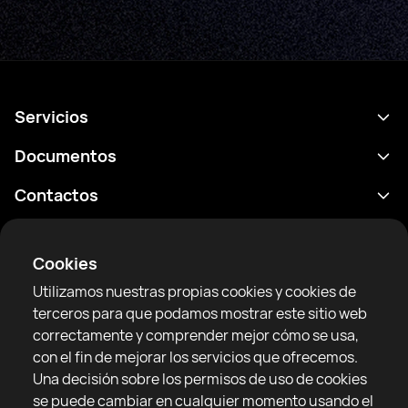
Servicios
Calendario
Documentos
Resultados
Política de privacidad
Contactos
Analítica
Condiciones de uso
support@rtfight.com
Aplicaciones
Boxeadores
Declaración de divulgación de riesgos
Cookies
Clasificaciones
Reglas de la comunidad
Utilizamos nuestras propias cookies y cookies de
Noticias
terceros para que podamos mostrar este sitio web
Artículos
correctamente y comprender mejor cómo se usa,
con el fin de mejorar los servicios que ofrecemos.
Sparring Finder
RTF United service limited
Una decisión sobre los permisos de uso de cookies
6 Burrows court, Liverpool, Reino Unido
se puede cambiar en cualquier momento usando el