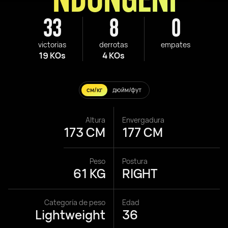
33
8
0
victorias
derrotas
empates
19 KOs
4 KOs
см/кг
дюйм/фут
Altura
Envergadura
173 CM
177 CM
Peso
Postura
61 KG
RIGHT
Categoría de peso
Edad
Lightweight
36