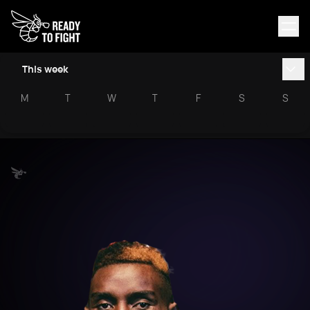
This week
M
T
W
T
F
S
S