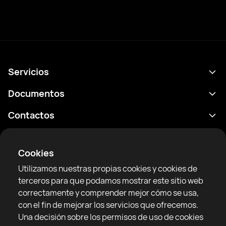
Servicios
Calendario
Documentos
Resultados
Política de privacidad
Contactos
Analítica
Condiciones de uso
support@rtfight.com
Aplicaciones
Boxeadores
Declaración de divulgación de riesgos
Cookies
Clasificaciones
Reglas de la comunidad
Utilizamos nuestras propias cookies y cookies de
Noticias
terceros para que podamos mostrar este sitio web
Artículos
correctamente y comprender mejor cómo se usa,
con el fin de mejorar los servicios que ofrecemos.
Sparring Finder
RTF United service limited
Una decisión sobre los permisos de uso de cookies
6 Burrows court, Liverpool, Reino Unido