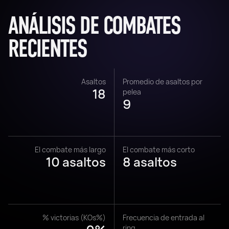
ANÁLISIS DE COMBATES
RECIENTES
Asaltos
Promedio de asaltos por
18
pelea
9
El combate más largo
El combate más corto
10 asaltos
8 asaltos
% victorias (KOs%)
Frecuencia de entrada al
ring