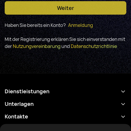
Weiter
Haben Sie bereits ein Konto?
Anmeldung
Mit der Registrierung erklären Sie sich einverstanden mit
der
Nutzungvereinbarung
und
Datenschutzrichtlinie
Dienstleistungen
Terminplan
Unterlagen
Ergebnisse
Datenschutzrichtlinie
Kontakte
Analytik
Nutzungsbedingungen
support@rtfight.com
Apps