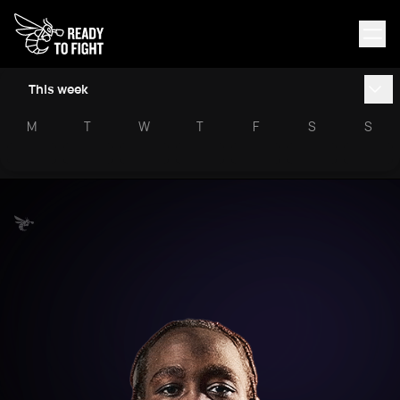
This week
M
T
W
T
F
S
S