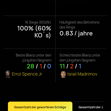
% Siege (KOs%)
Häufigkeit des Betretens
100% (60%
des Rings
0.83 / jahre
KO`s)
Beste Bilanz unter den
Schlechteste Bilanz unter
jüngsten Gegnern
den jüngsten Gegnern
28
/
1
/
0
11
/
2
/
1
Errol Spence Jr
Israil Madrimov
Gesamtzahl der geworfenen Schläge
Gesamtzahl der Jabs