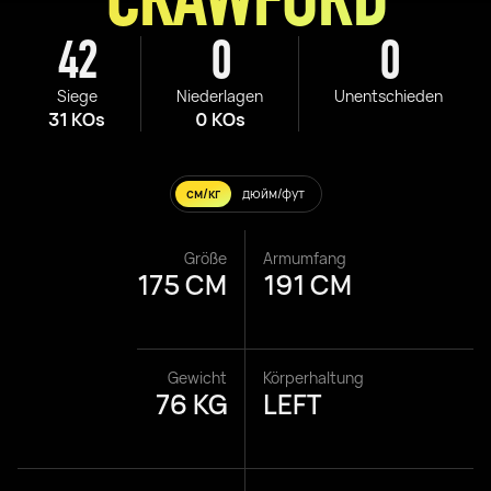
42
0
0
Siege
Niederlagen
Unentschieden
31 KOs
0 KOs
см/кг
дюйм/фут
Größe
Armumfang
175 CM
191 CM
Gewicht
Körperhaltung
76 KG
LEFT