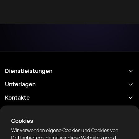
Dienstleistungen
Terminplan
Unterlagen
Ergebnisse
Datenschutzrichtlinie
Kontakte
Analytik
Nutzungsbedingungen
support@rtfight.com
Apps
Boxer
Benachrichtigung über Risiken
Cookies
Ranglisten
Gemeinschaftsregeln
Wir verwenden eigene Cookies und Cookies von
Nachrichten
Drittanbietern, damit wir diese Website korrekt