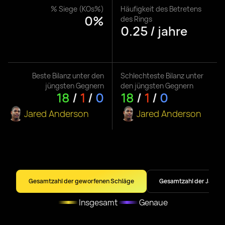
% Siege (KOs%)
Häufigkeit des Betretens
0%
des Rings
0.25 / jahre
Beste Bilanz unter den
Schlechteste Bilanz unter
jüngsten Gegnern
den jüngsten Gegnern
18
/
1
/
0
18
/
1
/
0
Jared Anderson
Jared Anderson
Gesamtzahl der geworfenen Schläge
Gesamtzahl der Jabs
Insgesamt
Genaue