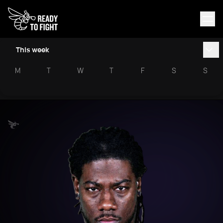
This week
M
T
W
T
F
S
S