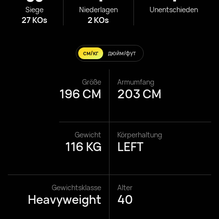
Siege
Niederlagen
Unentschieden
27 KOs
2 KOs
см/кг
дюйм/фут
Größe
Armumfang
196 CM
203 CM
Gewicht
Körperhaltung
116 KG
LEFT
Gewichtsklasse
Alter
Heavyweight
40