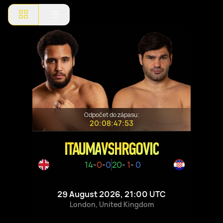
Odpočet do zápasu:
20:08:47:53
ITAUMA
VS
HRGOVIC
14
-
0
-
0
20
-
1
-
0
29 August 2026, 21:00 UTC
London, United Kingdom