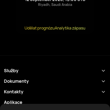
Riyadh, Saudi Arabia
Udělat prognózu
Analytika zápasu
Služby
Program
Dokumenty
Výsledky
Zásady ochrany osobních údajů
Kontakty
Analytika
Podmínky použití
support@rtfight.com
Aplikace
Boxeři
Oznámení o riziku