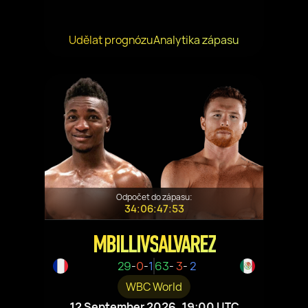
Udělat prognózu
Analytika zápasu
Odpočet do zápasu:
34:06:47:53
MBILLI
VS
ALVAREZ
29
-
0
-
1
63
-
3
-
2
WBC World
12 September 2026, 19:00 UTC