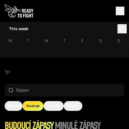
This week
M
T
W
T
F
S
S
Boxeři
Souboje
Novinky
Články
BUDOUCÍ ZÁPASY
MINULÉ ZÁPASY