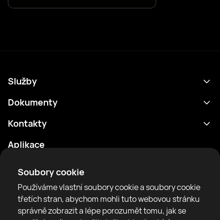
Služby
Program
Dokumenty
Výsledky
Zásady ochrany osobních údajů
Kontakty
Analytika
Podmínky použití
support@rtfight.com
Aplikace
Boxeři
Oznámení o riziku
Žebříčky
Pravidla komunity
Soubory cookie
Zprávy
Používáme vlastní soubory cookie a soubory cookie
Články
třetích stran, abychom mohli tuto webovou stránku
správně zobrazit a lépe porozumět tomu, jak se
Sparring Finder
RTF United service limited