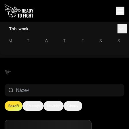
This week
M
T
W
T
F
S
S
Boxeři
Souboje
Novinky
Články